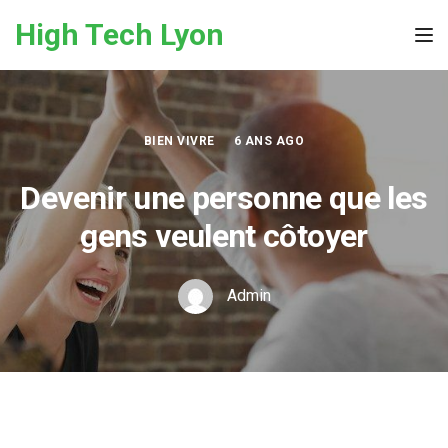
Skip to the content
High Tech Lyon
Tog
BIEN VIVRE
6 ANS AGO
Devenir une personne que les
gens veulent côtoyer
Admin